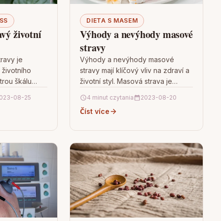
SS
DIETA S MASEM
avý životní
Výhody a nevýhody masové
stravy
ravy je
Výhody a nevýhody masové
životního
stravy mají klíčový vliv na zdraví a
trou škálu
životní styl. Masová strava je
tují tělu
především cenově dostupná a
023-08-25
4 minut czytania
2023-08-20
o jsou
pohodlná, vhodná pro lidi…
Číst více
, čerstvé