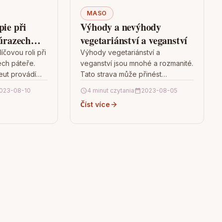
MASO
pie při
Výhody a nevýhody
 úrazech
vegetariánství a veganství
íčovou roli při
Výhody vegetariánství a
ech páteře.
veganství jsou mnohé a rozmanité.
eut provádí
Tato strava může přinést
í stavu
zdravotní prospěch v podobě
023-08-10
4 minut czytania
2023-08-05
vává
snížení rizika srdečních
Číst více
abilitace,
onemocnění, vysokého krevního
tní potřeby…
tlaku, cukrovky…