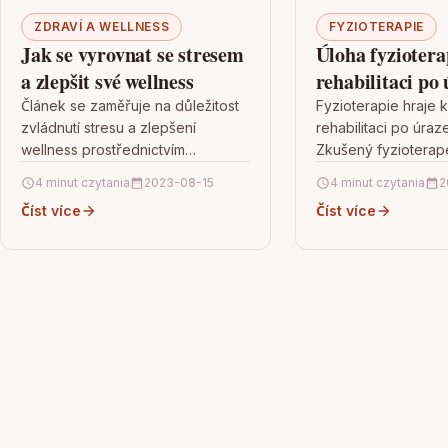
ZDRAVÍ A WELLNESS
FYZIOTERAPIE
Jak se vyrovnat se stresem
Úloha fyziotera
a zlepšit své wellness
rehabilitaci po
páteře
Článek se zaměřuje na důležitost
Fyzioterapie hraje kl
zvládnutí stresu a zlepšení
rehabilitaci po úraz
wellness prostřednictvím
Zkušený fyzioterap
relaxačních technik, jógy a pečlivé
komplexní hodnocen
4 minut czytania
2023-08-15
4 minut czytania
2
péče o fyzické a duševní zdraví.
pacienta a vypraco
Číst více
Číst více
Poskytuje důležité…
individuální plán reh
zohledňující konkré