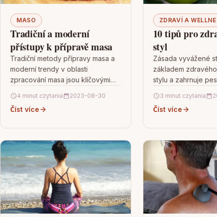
MASO
ZDRAVÍ A WELLNE
Tradiční a moderní
10 tipů pro zdr
přístupy k přípravě masa
styl
Tradiční metody přípravy masa a
Zásada vyvážené st
moderní trendy v oblasti
základem zdravého 
zpracování masa jsou klíčovými
stylu a zahrnuje pes
aspekty kulturního i
potravin, které posky
4 minut czytania
2023-08-30
3 minut czytania
2
gastronomického dědictví.
potřebné živiny, jak
Číst více
Číst více
Tradiční přístup zdůrazňuje
celozrnné obiloviny
pečlivý výběr surovin,…
ovoce,…