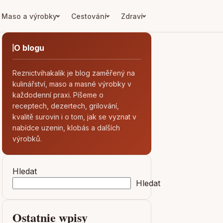
Maso a výrobky
Cestování
Zdraví
O blogu
Reznictvihakalik je blog zaměřený na
kulinářství, maso a masné výrobky v
každodenní praxi. Píšeme o
receptech, dezertech, grilování,
kvalitě surovin i o tom, jak se vyznat v
nabídce uzenin, klobás a dalších
výrobků.
Hledat
Hledat
Ostatnie wpisy