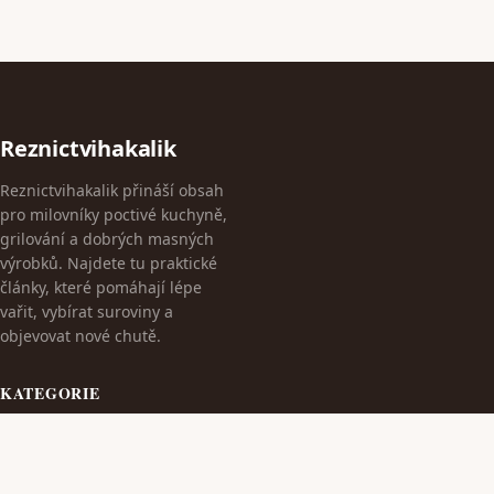
Reznictvihakalik
Reznictvihakalik přináší obsah
pro milovníky poctivé kuchyně,
grilování a dobrých masných
výrobků. Najdete tu praktické
články, které pomáhají lépe
vařit, vybírat suroviny a
objevovat nové chutě.
KATEGORIE
Cestování
Dieta S Masem