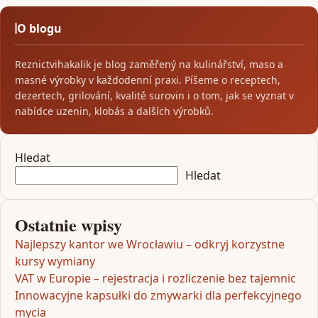
O blogu
Reznictvihakalik je blog zaměřený na kulinářství, maso a
masné výrobky v každodenní praxi. Píšeme o receptech,
dezertech, grilování, kvalitě surovin i o tom, jak se vyznat v
nabídce uzenin, klobás a dalších výrobků.
Hledat
Hledat
Ostatnie wpisy
Najlepszy kantor we Wrocławiu – odkryj korzystne
kursy wymiany
VAT w Europie – rejestracja i rozliczenie bez tajemnic
Innowacyjne kapsułki do zmywarki dla perfekcyjnego
mycia