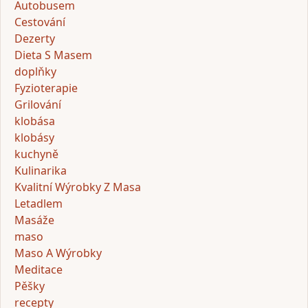
Autobusem
Cestování
Dezerty
Dieta S Masem
doplňky
Fyzioterapie
Grilování
klobása
klobásy
kuchyně
Kulinarika
Kvalitní Wýrobky Z Masa
Letadlem
Masáže
maso
Maso A Wýrobky
Meditace
Pěšky
recepty