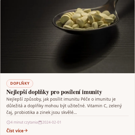
DOPLŇKY
Nejlepší doplňky pro posílení imunity
Nejlepší způsoby, jak posílit imunitu Péče o imunitu je
důležitá a doplňky mohou být užitečné. Vitamin C, zelený
čaj, probiotika a zinek jsou skvělé…
4 minut czytania
2024-02-01
Číst více