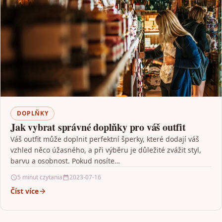
DOPLŇKY
Jak vybrat správné doplňky pro váš outfit
Váš outfit může doplnit perfektní šperky, které dodají váš
vzhled něco úžasného, a při výběru je důležité zvážit styl,
barvu a osobnost. Pokud nosíte…
5 minut czytania
2023-07-16
Číst více