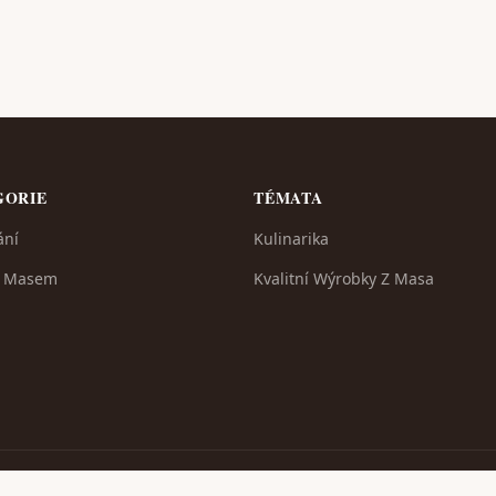
GORIE
TÉMATA
ání
Kulinarika
S Masem
Kvalitní Wýrobky Z Masa