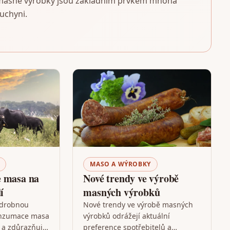
 a masné výrobky jsou základním prvkem mnoha
kuchyni.
MASO A WÝROBKY
e masa na
Nové trendy ve výrobě
í
masných výrobků
odrobnou
Nové trendy ve výrobě masných
onzumace masa
výrobků odrážejí aktuální
í a zdůrazňuje
preference spotřebitelů a