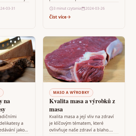
ojená s
technologické inovace v
24-03-31
3 minut czytania
2024-03-26
otravin.
potravinářském průmyslu.
Číst více
ký podíl
Inovace ve výrobním procesu
masných výrobků mají za…
MASO A WÝROBKY
y na
Kvalita masa a výrobků z
esy
masa
adičními
Kvalita masa a její vliv na zdraví
delikatesy a
je klíčovým tématem, které
ředávání jako
ovlivňuje naše zdraví a blaho.