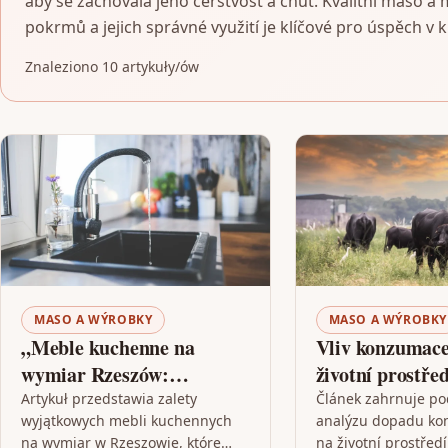
aby se zachovala jeho čerstvost a chuť. Kvalitní maso
pokrmů a jejich správné využití je klíčové pro úspěch v 
Znaleziono 10 artykuły/ów
MASO A WÝROBKY
MASO A WÝROBKY
„Meble kuchenne na
Vliv konzumac
wymiar Rzeszów:
životní prostřed
Doskonałe rozwiązanie dla
Artykuł przedstawia zalety
Článek zahrnuje p
wyjątkowych mebli kuchennych
analýzu dopadu k
Twojej kuchni”
na wymiar w Rzeszowie, które
na životní prostřed