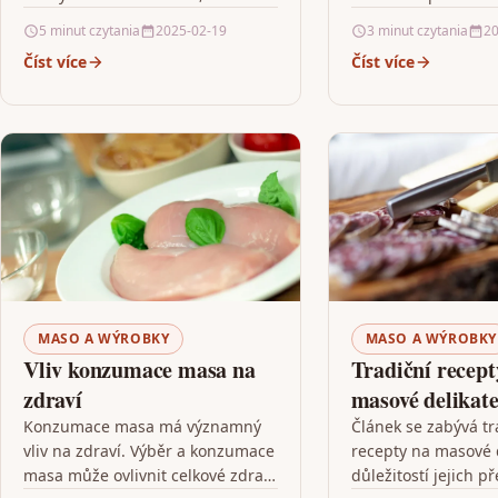
pozwalają dostosować kuchnię do
ekologické rizika sp
5 minut czytania
2025-02-19
3 minut czytania
20
własnych potrzeb i preferencji.
masovou produkcí p
Číst více
Číst více
Firma WOŚ Meble oferuje
Upozorňuje na vyso
profesjonalne…
emisí…
MASO A WÝROBKY
MASO A WÝROBKY
Vliv konzumace masa na
Tradiční recept
zdraví
masové delikat
Konzumace masa má významný
Článek se zabývá tr
vliv na zdraví. Výběr a konzumace
recepty na masové 
masa může ovlivnit celkové zdraví
důležitostí jejich p