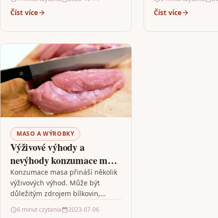
článku. Masný průmysl přispívá k
a kvalitě masných v
Číst více
Číst více
znečištění vody vypouštěním…
Technologie vysoké
MASO A WÝROBKY
Výživové výhody a
nevýhody konzumace masa
a masných výrobků
Konzumace masa přináší několik
výživových výhod. Může být
důležitým zdrojem bílkovin,
vitamínů a minerálů pro správné
6 minut czytania
2023-07-06
fungování organismu. Biologická