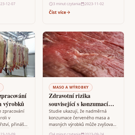
dědictví.
Hraje roli v nutriční hodnotě
23-12-07
3 minut czytania
2023-11-02
y a tradičních
potraviny, riziku chorob…
Číst více
ě masových…
MASO A WÝROBKY
zpracování
Zdravotní rizika
h výrobků
související s konzumací
masa a masných výrobků
e zpracování
Studie ukazují, že nadměrná
roli v
konzumace červeného masa a
ství, přinášejí
masných výrobků může zvyšovat
ocesu výroby
riziko srdečních onemocnění a
23-10-09
4 minut czytania
2023-09-24