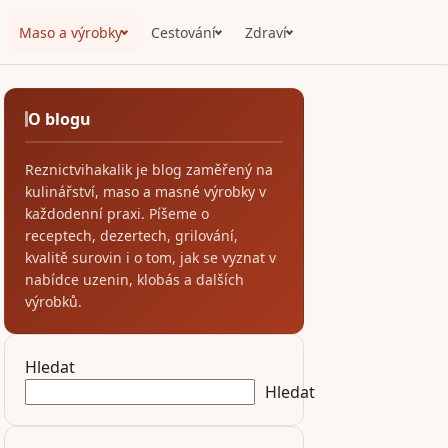
Maso a výrobky
Cestování
Zdraví
O blogu
Reznictvihakalik je blog zaměřený na
kulinářství, maso a masné výrobky v
každodenní praxi. Píšeme o
receptech, dezertech, grilování,
kvalitě surovin i o tom, jak se vyznat v
nabídce uzenin, klobás a dalších
výrobků.
Hledat
Hledat