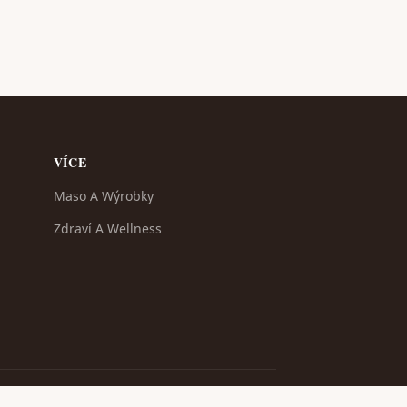
VÍCE
Maso A Wýrobky
Zdraví A Wellness