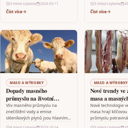
jednotlivce a může také hrát
součást kulturního 
3 minut czytania
2024-03-11
3 minut czytania
20
klíčovou roli při prevenci…
Uchování autenticit
Číst více
Číst více
postupů při výrob
MASO A WÝROBKY
MASO A WÝROBKY
Dopady masného
Nové trendy ve 
průmyslu na životní
masa a masnýc
prostředí
Vliv masného průmyslu na
Nové technologie v
znečištění vody a emise
masa hrají klíčovou 
skleníkových plynů jsou hlavními
průmyslu potravinář
tématy diskutovanými v tomto
zásadní změny v pr
4 minut czytania
2023-10-14
5 minut czytania
20