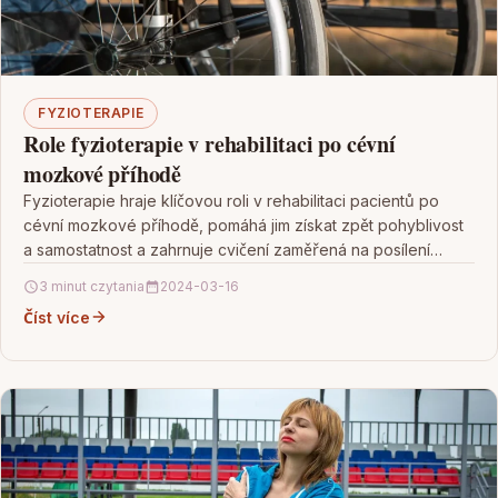
FYZIOTERAPIE
Role fyzioterapie v rehabilitaci po cévní
mozkové příhodě
Fyzioterapie hraje klíčovou roli v rehabilitaci pacientů po
cévní mozkové příhodě, pomáhá jim získat zpět pohyblivost
a samostatnost a zahrnuje cvičení zaměřená na posílení…
3 minut czytania
2024-03-16
Číst více