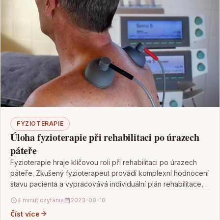
FYZIOTERAPIE
Úloha fyzioterapie při rehabilitaci po úrazech
páteře
Fyzioterapie hraje klíčovou roli při rehabilitaci po úrazech
páteře. Zkušený fyzioterapeut provádí komplexní hodnocení
stavu pacienta a vypracovává individuální plán rehabilitace,
zohledňující konkrétní potřeby…
4 minut czytania
2023-08-10
Číst více