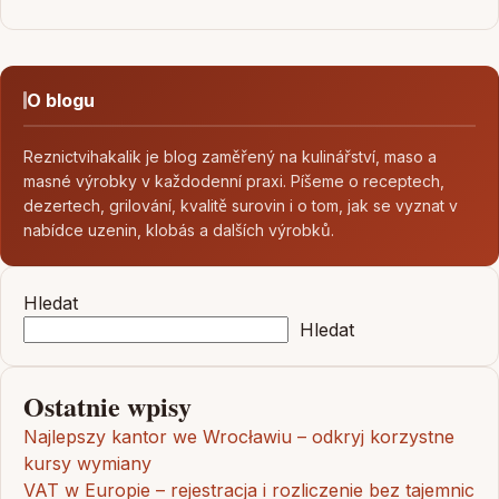
O blogu
Reznictvihakalik je blog zaměřený na kulinářství, maso a
masné výrobky v každodenní praxi. Píšeme o receptech,
dezertech, grilování, kvalitě surovin i o tom, jak se vyznat v
nabídce uzenin, klobás a dalších výrobků.
Hledat
Hledat
Ostatnie wpisy
Najlepszy kantor we Wrocławiu – odkryj korzystne
kursy wymiany
VAT w Europie – rejestracja i rozliczenie bez tajemnic