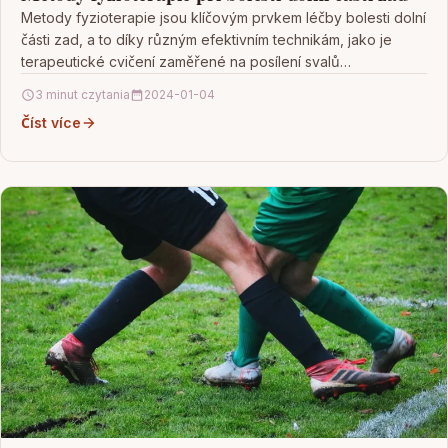
Metody fyzioterapie jsou klíčovým prvkem léčby bolesti dolní
části zad, a to díky různým efektivním technikám, jako je
terapeutické cvičení zaměřené na posílení svalů…
3 minut czytania
2024-01-04
Číst více