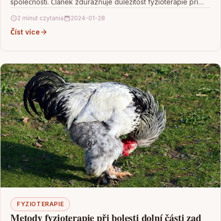
společnosti. Článek zdůrazňuje důležitost fyzioterapie při
prevenci vzniku…
2 minut czytania
2024-01-28
Číst více
FYZIOTERAPIE
Metody fyzioterapie při bolesti dolní části zad