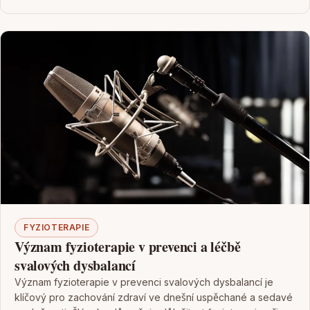
FYZIOTERAPIE
Význam fyzioterapie v prevenci a léčbě
svalových dysbalancí
Význam fyzioterapie v prevenci svalových dysbalancí je
klíčový pro zachování zdraví ve dnešní uspěchané a sedavé