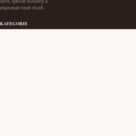
vařit, vybírat suroviny a
objevovat nové chutě.
KATEGORIE
Cestování
Dieta S Masem
TÉMATA
Kulinarika
Kvalitní Wýrobky Z Masa
VÍCE
Maso A Wýrobky
Zdraví A Wellness