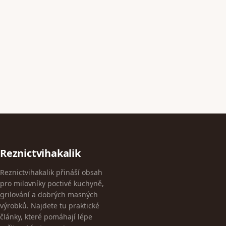
Reznictvihakalik
Reznictvihakalik přináší obsah
pro milovníky poctivé kuchyně,
grilování a dobrých masných
výrobků. Najdete tu praktické
články, které pomáhají lépe