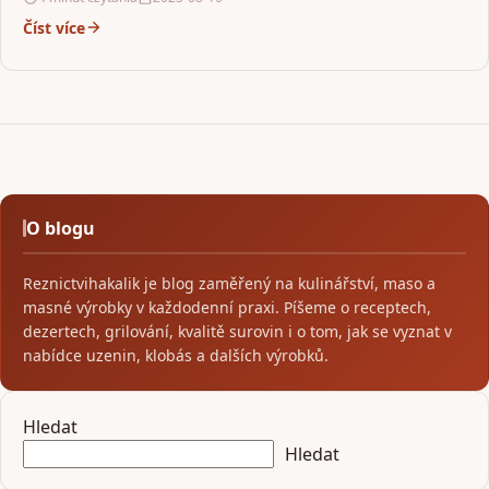
Číst více
O blogu
Reznictvihakalik je blog zaměřený na kulinářství, maso a
masné výrobky v každodenní praxi. Píšeme o receptech,
dezertech, grilování, kvalitě surovin i o tom, jak se vyznat v
nabídce uzenin, klobás a dalších výrobků.
Hledat
Hledat