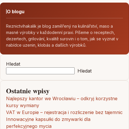
O blogu
Reznictvihakalik je blog zaměřený na kulinářství, maso a
masné výrobky v každodenní praxi. Píšeme o receptech,
dezertech, grilování, kvalitě surovin i o tom, jak se vyznat v
nabídce uzenin, klobás a dalších výrobků.
Hledat
Hledat
Ostatnie wpisy
Najlepszy kantor we Wrocławiu – odkryj korzystne
kursy wymiany
VAT w Europie – rejestracja i rozliczenie bez tajemnic
Innowacyjne kapsułki do zmywarki dla
perfekcyjnego mycia