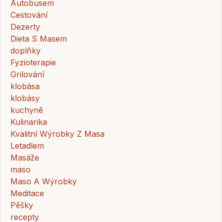
Autobusem
Cestování
Dezerty
Dieta S Masem
doplňky
Fyzioterapie
Grilování
klobása
klobásy
kuchyně
Kulinarika
Kvalitní Wýrobky Z Masa
Letadlem
Masáže
maso
Maso A Wýrobky
Meditace
Pěšky
recepty