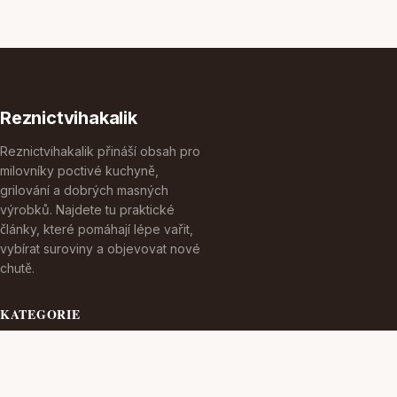
Reznictvihakalik
Reznictvihakalik přináší obsah pro
milovníky poctivé kuchyně,
grilování a dobrých masných
výrobků. Najdete tu praktické
články, které pomáhají lépe vařit,
vybírat suroviny a objevovat nové
chutě.
KATEGORIE
Cestování
Dieta S Masem