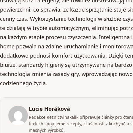
usuwają kurz i alergeny, ale również dostosowują mo
powierzchni, co sprawia, że każde sprzątanie staje si
cenny czas. Wykorzystanie technologii w służbie czy
te działają w trybie automatycznym, eliminując pot
na każdym etapie procesu czyszczenia. Inteligentna 
home pozwala na zdalne uruchamianie i monitorowan
dodatkowo podnosi komfort użytkowania. Dzięki te
biurze, standardy higieny są utrzymywane na bardz
technologia zmienia zasady gry, wprowadzając nowo
codziennego życia.
Lucie Horáková
Redakce Reznictvihakalik připravuje články pro čtenář
textech spojujeme recepty, zkušenosti z kuchyně a 
masných výrobků.