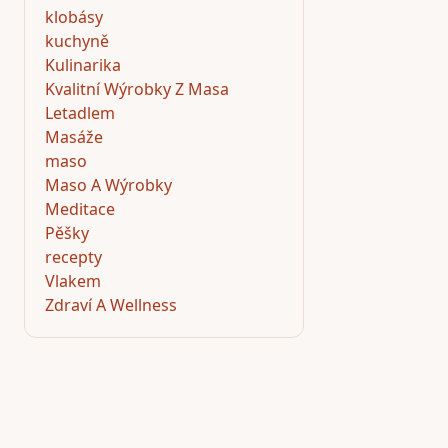
klobásy
kuchyně
Kulinarika
Kvalitní Wýrobky Z Masa
Letadlem
Masáže
maso
Maso A Wýrobky
Meditace
Pěšky
recepty
Vlakem
Zdraví A Wellness