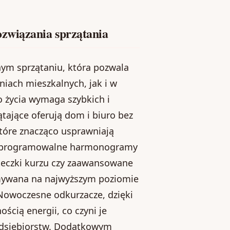
związania sprzątania
nym sprzątaniu, która pozwala
iach mieszkalnych, jak i w
o życia wymaga szybkich i
tające oferują dom i biuro bez
tóre znacząco usprawniają
jak programowalne harmonogramy
steczki kurzu czy zaawansowane
zymywana na najwyższym poziomie
 Nowoczesne odkurzacze, dzięki
ścią energii, co czyni je
zedsiębiorstw. Dodatkowym