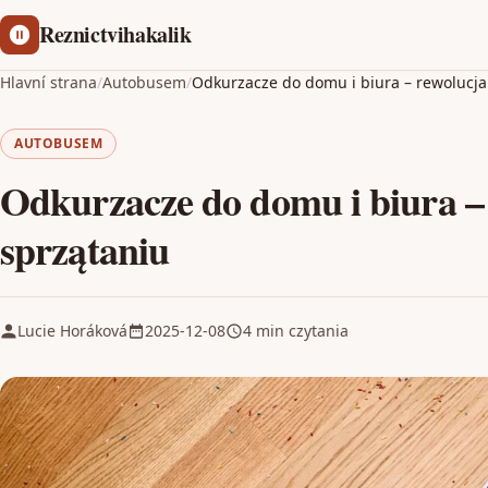
Reznictvihakalik
Hlavní strana
/
Autobusem
/
Odkurzacze do domu i biura – rewolucj
AUTOBUSEM
Odkurzacze do domu i biura –
sprzątaniu
Lucie Horáková
2025-12-08
4 min czytania