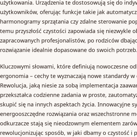
użytkowania. Urządzenia te dostosowują się do indy
użytkowników, oferując funkcje takie jak automatycz
harmonogramy sprzątania czy zdalne sterowanie popr
temu przyszłość czystości zapowiada się niezwykle o
zapracowanych profesjonalistów, po rodziców dbając
rozwiązanie idealnie dopasowane do swoich potrzeb
Kluczowymi słowami, które definiują nowoczesne odku
ergonomia – cechy te wyznaczają nowe standardy w d
Rewolucja, jaką niesie za sobą implementacja zaawa
przekształca codzienne zadania w proste, zautomat
skupić się na innych aspektach życia. Innowacyjne sys
energooszczędne rozwiązania oraz wszechstronne moż
odkurzacze stają się nieodzownym elementem zarówn
rewolucjonizując sposób, w jaki dbamy o czystość i 