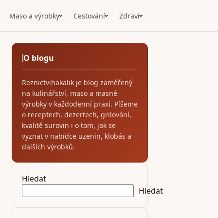
Maso a výrobky
Cestování
Zdraví
O blogu
Reznictvihakalik je blog zaměřený
na kulinářství, maso a masné
výrobky v každodenní praxi. Píšeme
o receptech, dezertech, grilování,
kvalitě surovin i o tom, jak se
vyznat v nabídce uzenin, klobás a
dalších výrobků.
Hledat
Hledat