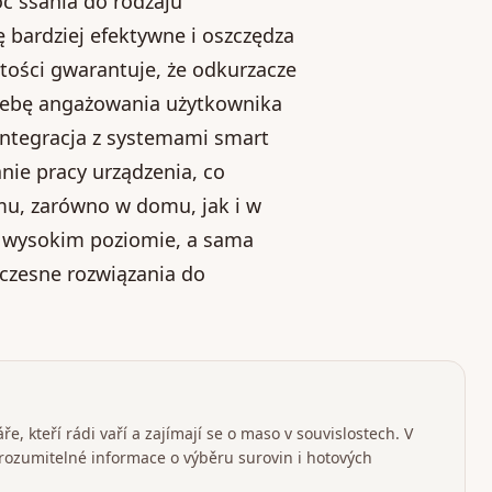
c ssania do rodzaju
ę bardziej efektywne i oszczędza
stości gwarantuje, że odkurzacze
rzebę angażowania użytkownika
integracja z systemami smart
ie pracy urządzenia, co
mu, zarówno w domu, jak i w
o wysokim poziomie, a sama
czesne rozwiązania do
e, kteří rádi vaří a zajímají se o maso v souvislostech. V
srozumitelné informace o výběru surovin i hotových