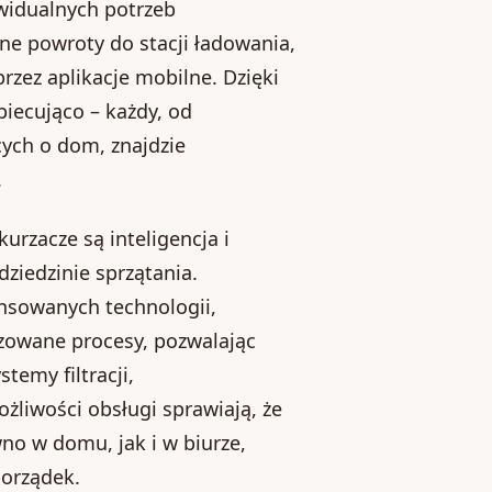
widualnych potrzeb
ne powroty do stacji ładowania,
zez aplikacje mobilne. Dzięki
biecująco – każdy, od
ych o dom, znajdzie
.
rzacze są inteligencja i
ziedzinie sprzątania.
nsowanych technologii,
yzowane procesy, pozwalając
temy filtracji,
liwości obsługi sprawiają, że
o w domu, jak i w biurze,
porządek.