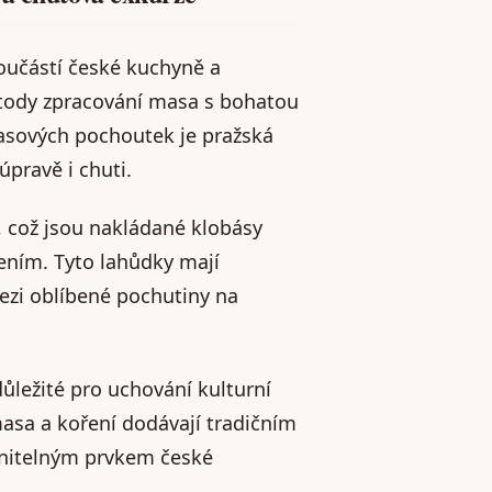
oučástí české kuchyně a
metody zpracování masa s bohatou
masových pochoutek je pražská
úpravě i chuti.
“, což jsou nakládané klobásy
řením. Tyto lahůdky mají
ezi oblíbené pochutiny na
ůležité pro uchování kulturní
masa a koření dodávají tradičním
enitelným prvkem české