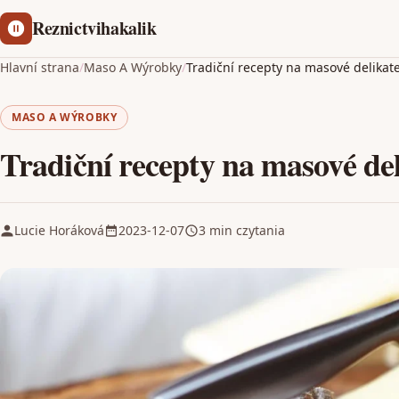
Reznictvihakalik
Hlavní strana
/
Maso A Wýrobky
/
Tradiční recepty na masové delikat
MASO A WÝROBKY
Tradiční recepty na masové de
Lucie Horáková
2023-12-07
3 min czytania