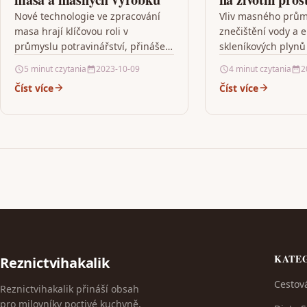
Nové technologie ve zpracování
Vliv masného prům
masa hrají klíčovou roli v
znečištění vody a 
průmyslu potravinářství, přinášejí
skleníkových plynů
zásadní změny v procesu výroby a
tématy diskutovan
5 minut czytania
2023-10-09
4 minut czytania
2
kvalitě masných výrobků.
článku. Masný prům
Číst více
Číst více
Technologie vysokého tlaku…
znečištění vody v
KATE
Reznictvihakalik
Cestov
Reznictvihakalik přináší obsah
pro milovníky poctivé kuchyně,