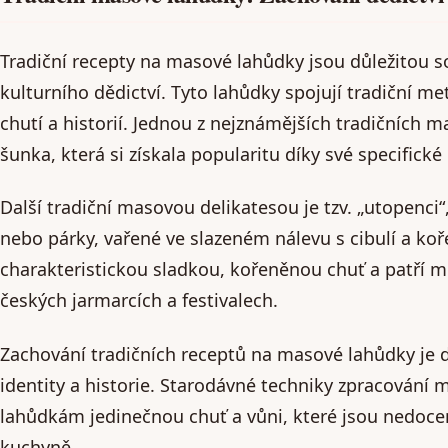
Tradiční recepty na masové lahůdky jsou důležitou s
kulturního dědictví. Tyto lahůdky spojují tradiční 
chutí a historií. Jednou z nejznámějších tradičních 
šunka, která si získala popularitu díky své specifické 
Další tradiční masovou delikatesou je tzv. „utopenci
nebo párky, vařené ve slazeném nálevu s cibulí a ko
charakteristickou sladkou, kořeněnou chuť a patří m
českých jarmarcích a festivalech.
Zachování tradičních receptů na masové lahůdky je d
identity a historie. Starodávné techniky zpracování 
lahůdkám jedinečnou chuť a vůni, které jsou nedoc
kuchyně.