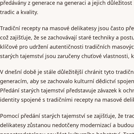
předávány z generace na generaci a jejich důležitost
tradic a kvality.
Tradiční recepty na masové delikatesy jsou často př
což zajišťuje, že se zachovávají staré techniky a post
klíčové pro udržení autentičnosti tradičních masový
starých tajemství jsou zaručeny chuťové vlastnosti, k
V dnešní době je stále důležitější chránit tyto tradič
generacím, aby se zachovalo kulturní dědictví spoje
Předání starých tajemství představuje závazek k och
identity spojené s tradičními recepty na masové deli
Pomocí předání starých tajemství se zajišťuje, že tr
delikatesy zůstanou nedotčeny modernizací a budou i