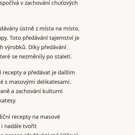
 spočívá v zachování chuťových
edávány ústně z místa na místo,
upy. Toto předávání tajemství je
ch výrobků. Díky předávání
teré se nezměnily po staletí.
ní recepty a předávat je dalším
né s masovými delikatesami.
raně a zachování kulturní
katesy.
adiční recepty na masové
 nadále tvořit