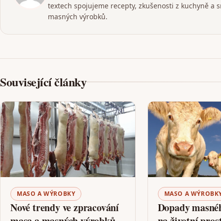
textech spojujeme recepty, zkušenosti z kuchyně a 
masných výrobků.
Související články
MASO A WÝROBKY
MASO A WÝROBK
Nové trendy ve zpracování
Dopady masné
masa a masných výrobků
na životní pros