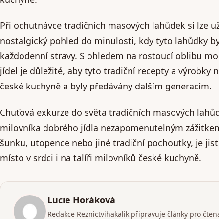
Při ochutnávce tradičních masových lahůdek si lze uží
nostalgický pohled do minulosti, kdy tyto lahůdky by
každodenní stravy. S ohledem na rostoucí oblibu mo
jídel je důležité, aby tyto tradiční recepty a výrobky
české kuchyně a byly předávány dalším generacím.
Chuťová exkurze do světa tradičních masových lahů
milovníka dobrého jídla nezapomenutelným zážitkem.
šunku, utopence nebo jiné tradiční pochoutky, je jist
místo v srdci i na talíři milovníků české kuchyně.
Lucie Horáková
Redakce Reznictvihakalik připravuje články pro čtenář