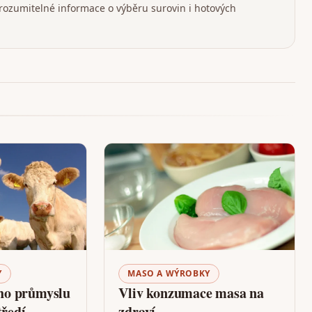
srozumitelné informace o výběru surovin i hotových
Y
MASO A WÝROBKY
ho průmyslu
Vliv konzumace masa na
tředí
zdraví