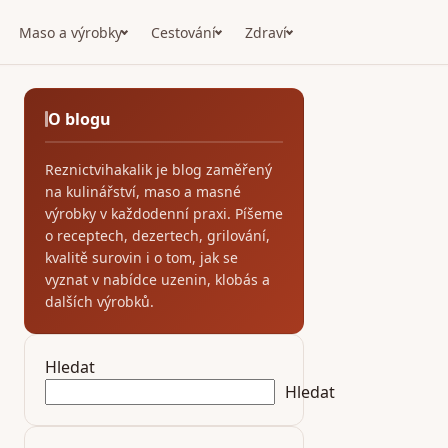
Maso a výrobky
Cestování
Zdraví
O blogu
Reznictvihakalik je blog zaměřený
na kulinářství, maso a masné
výrobky v každodenní praxi. Píšeme
o receptech, dezertech, grilování,
kvalitě surovin i o tom, jak se
vyznat v nabídce uzenin, klobás a
dalších výrobků.
Hledat
Hledat