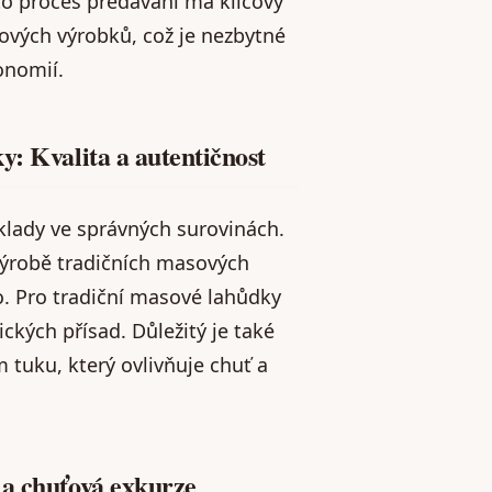
to proces předávání má klíčový
sových výrobků, což je nezbytné
onomií.
y: Kvalita a autentičnost
klady ve správných surovinách.
i výrobě tradičních masových
o. Pro tradiční masové lahůdky
ckých přísad. Důležitý je také
uku, který ovlivňuje chuť a
 a chuťová exkurze