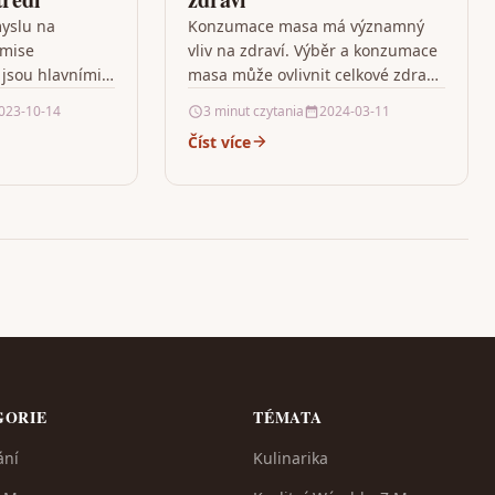
yslu na
Konzumace masa má významný
emise
vliv na zdraví. Výběr a konzumace
 jsou hlavními
masa může ovlivnit celkové zdraví
ými v tomto
jednotlivce a může také hrát
023-10-14
3 minut czytania
2024-03-11
ysl přispívá k
klíčovou roli při prevenci…
Číst více
ypouštěním…
GORIE
TÉMATA
ání
Kulinarika