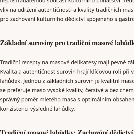
nepostradatelnou součást kulturního bohatství. Ten
vliv na udržení autentičnosti a kvality tradičních ma
pro zachování kulturního dědictví spojeného s gastr
Základní suroviny pro tradiční masové lahůdk
Tradiční recepty na masové delikatesy mají pevné zá
Kvalita a autentičnost surovin hrají klíčovou roli př
lahůdek. Jednou z základních surovin je kvalitní mas
se preferuje maso vysoké kvality, čerstvé a bez chemi
správný poměr mletého masa s optimálním obsahem t
konzistenci výsledné lahůdky.
Tradiční masové lahůdky: Zachování dědictví