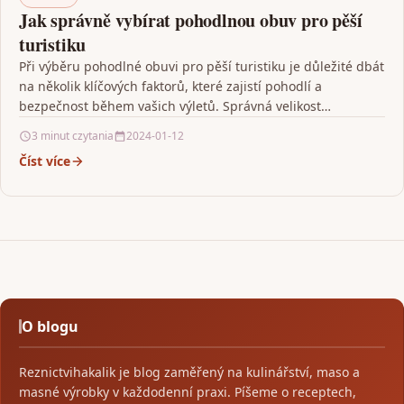
Jak správně vybírat pohodlnou obuv pro pěší
turistiku
Při výběru pohodlné obuvi pro pěší turistiku je důležité dbát
na několik klíčových faktorů, které zajistí pohodlí a
bezpečnost během vašich výletů. Správná velikost…
3 minut czytania
2024-01-12
Číst více
O blogu
Reznictvihakalik je blog zaměřený na kulinářství, maso a
masné výrobky v každodenní praxi. Píšeme o receptech,