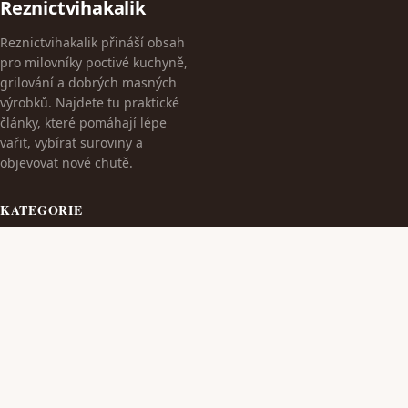
Reznictvihakalik
Reznictvihakalik přináší obsah
pro milovníky poctivé kuchyně,
grilování a dobrých masných
výrobků. Najdete tu praktické
články, které pomáhají lépe
vařit, vybírat suroviny a
objevovat nové chutě.
KATEGORIE
Cestování
Dieta S Masem
TÉMATA
Kulinarika
Kvalitní Wýrobky Z Masa