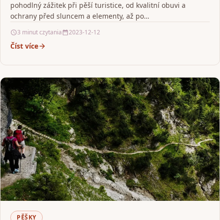
pohodlný zážitek při pěší turistice, od kvalitní obuvi a
ochrany před sluncem a elementy, až po…
3 minut czytania
2023-12-12
Číst více
PĚŠKY