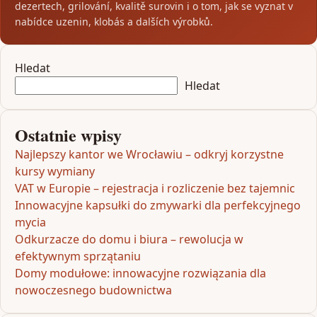
dezertech, grilování, kvalitě surovin i o tom, jak se vyznat v
nabídce uzenin, klobás a dalších výrobků.
Hledat
Hledat
Ostatnie wpisy
Najlepszy kantor we Wrocławiu – odkryj korzystne
kursy wymiany
VAT w Europie – rejestracja i rozliczenie bez tajemnic
Innowacyjne kapsułki do zmywarki dla perfekcyjnego
mycia
Odkurzacze do domu i biura – rewolucja w
efektywnym sprzątaniu
Domy modułowe: innowacyjne rozwiązania dla
nowoczesnego budownictwa