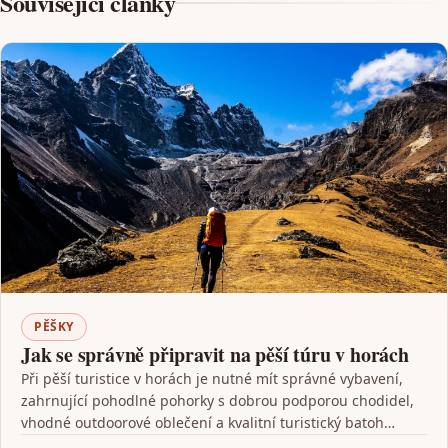
Související články
PĚŠKY
Jak se správně připravit na pěší túru v horách
Při pěší turistice v horách je nutné mít správné vybavení,
zahrnující pohodlné pohorky s dobrou podporou chodidel,
vhodné outdoorové oblečení a kvalitní turistický batoh…