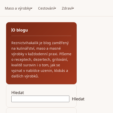
Maso a výrobky
Cestování
Zdraví
O blogu
Reznictvihakalik je blog zaměřený
na kulinářství, maso a masné
výrobky v každodenní praxi. Píšeme
o receptech, dezertech, grilování,
kvalitě surovin i o tom, jak se
vyznat v nabídce uzenin, klobás a
dalších výrobků.
Hledat
Hledat