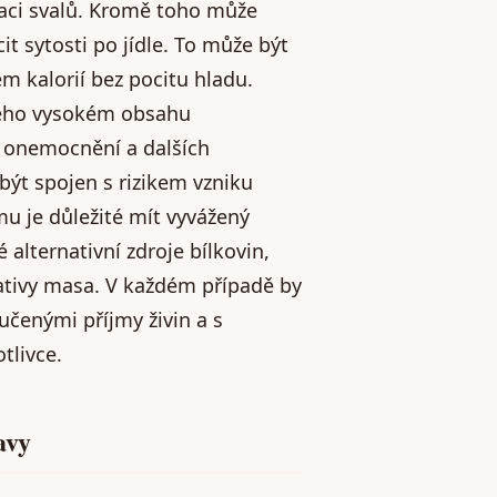
aci svalů. Kromě toho může
t sytosti po jídle. To může být
em kalorií bez pocitu hladu.
jeho vysokém obsahu
h onemocnění a dalších
být spojen s rizikem vzniku
mu je důležité mít vyvážený
alternativní zdroje bílkovin,
rnativy masa. V každém případě by
učenými příjmy živin a s
tlivce.
avy