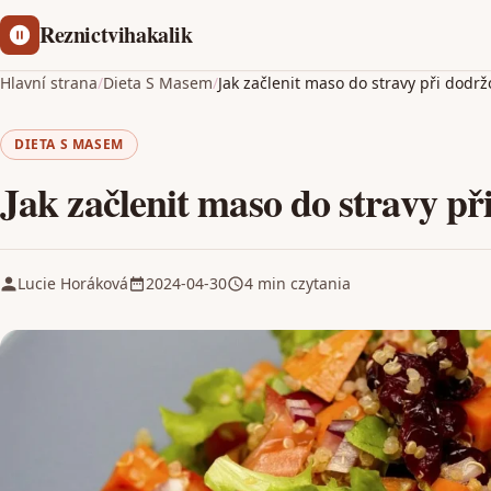
Reznictvihakalik
Hlavní strana
/
Dieta S Masem
/
Jak začlenit maso do stravy při dodrž
DIETA S MASEM
Jak začlenit maso do stravy př
Lucie Horáková
2024-04-30
4 min czytania