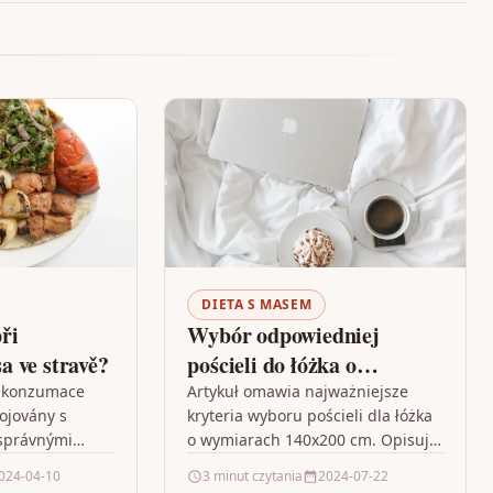
DIETA S MASEM
ři
Wybór odpowiedniej
 ve stravě?
pościeli do łóżka o
wymiarach 140×200 cm
a konzumace
Artykuł omawia najważniejsze
ojovány s
kryteria wyboru pościeli dla łóżka
správnými
o wymiarach 140x200 cm. Opisuje,
ležité podívat
jakie czynniki należy wziąć pod
024-04-10
3 minut czytania
2024-07-22
výhody
uwagę przy wyborze