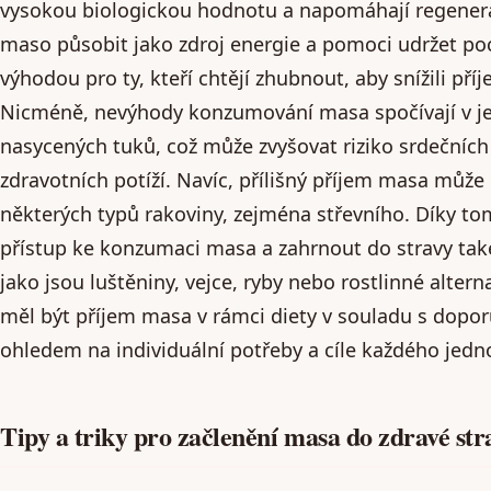
vysokou biologickou hodnotu a napomáhají regener
maso působit jako zdroj energie a pomoci udržet poci
výhodou pro ty, kteří chtějí zhubnout, aby snížili příj
Nicméně, nevýhody konzumování masa spočívají v 
nasycených tuků, což může zvyšovat riziko srdečníc
zdravotních potíží. Navíc, přílišný příjem masa může 
některých typů rakoviny, zejména střevního. Díky to
přístup ke konzumaci masa a zahrnout do stravy také 
jako jsou luštěniny, vejce, ryby nebo rostlinné alte
měl být příjem masa v rámci diety v souladu s dopor
ohledem na individuální potřeby a cíle každého jedno
Tipy a triky pro začlenění masa do zdravé str