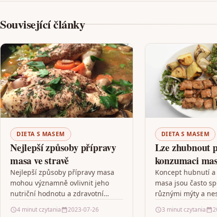
Související články
DIETA S MASEM
DIETA S MASEM
Nejlepší způsoby přípravy
Lze zhubnout p
masa ve stravě
konzumaci masa
Nejlepší způsoby přípravy masa
Koncept hubnutí 
mohou významně ovlivnit jeho
masa jsou často sp
nutriční hodnotu a zdravotní
různými mýty a ne
prospěšnost. Důležité je volit
informacemi. Je dů
4 minut czytania
2023-07-26
3 minut czytania
2
metody přípravy masa, které
se na výhody a ne