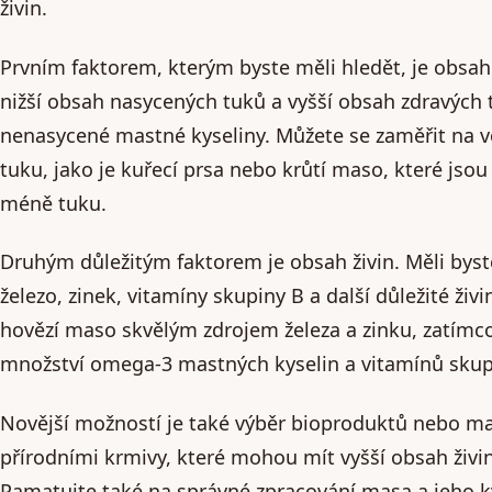
živin.
Prvním faktorem, kterým byste měli hledět, je obsa
nižší obsah nasycených tuků a vyšší obsah zdravých 
nenasycené mastné kyseliny. Můžete se zaměřit na 
tuku, jako je kuřecí prsa nebo krůtí maso, které jsou
méně tuku.
Druhým důležitým faktorem je obsah živin. Měli bys
železo, zinek, vitamíny skupiny B a další důležité ži
hovězí maso skvělým zdrojem železa a zinku, zatímc
množství omega-3 mastných kyselin a vitamínů skup
Novější možností je také výběr bioproduktů nebo m
přírodními krmivy, které mohou mít vyšší obsah živi
Pamatujte také na správné zpracování masa a jeho k