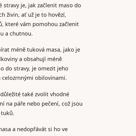
 stravy je, jak začlenit maso do
 živin, ať už je to hovězí,
iků, které vám pomohou začlenit
ou a chutnou.
bírat méně tuková masa, jako je
ílkoviny a obsahují méně
 do stravy, je omezit jeho
a celozrnnými obilovinami.
 důležité také zvolit vhodné
ní na páře nebo pečení, což jsou
 tuků.
masa a nedopřávát si ho ve