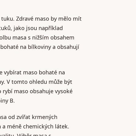
h tuku. Zdravé maso by mělo mít
tuků, jako jsou například
volbu masa s nižším obsahem
 bohaté na bílkoviny a obsahují
te vybírat maso bohaté na
viny. V tomto ohledu může být
o rybí maso obsahuje vysoké
iny B.
asa od zvířat krmených
n a méně chemických látek.
valitu. Výběr masa s