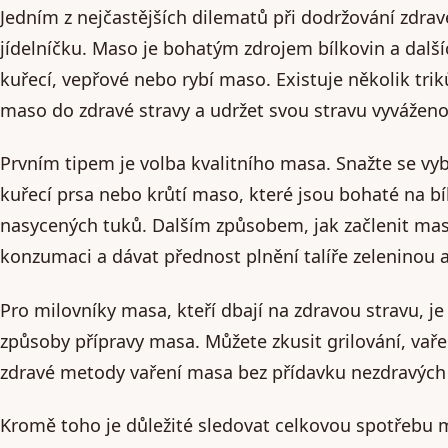
Jedním z nejčastějších dilematů při dodržování zdravé
jídelníčku. Maso je bohatým zdrojem bílkovin a dalších
kuřecí, vepřové nebo rybí maso. Existuje několik tr
maso do zdravé stravy a udržet svou stravu vyvážen
Prvním tipem je volba kvalitního masa. Snažte se vy
kuřecí prsa nebo krůtí maso, které jsou bohaté na b
nasycených tuků. Dalším způsobem, jak začlenit maso
konzumaci a dávat přednost plnění talíře zeleninou 
Pro milovníky masa, kteří dbají na zdravou stravu, je
způsoby přípravy masa. Můžete zkusit grilování, vaře
zdravé metody vaření masa bez přídavku nezdravých
Kromě toho je důležité sledovat celkovou spotřebu 