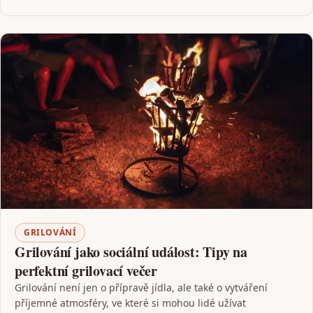
GRILOVÁNÍ
Grilování jako sociální událost: Tipy na
perfektní grilovací večer
Grilování není jen o přípravě jídla, ale také o vytváření
příjemné atmosféry, ve které si mohou lidé užívat