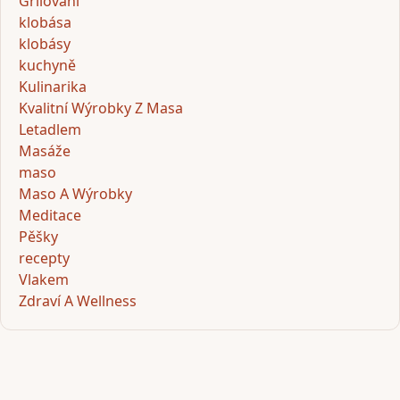
Grilování
klobása
klobásy
kuchyně
Kulinarika
Kvalitní Wýrobky Z Masa
Letadlem
Masáže
maso
Maso A Wýrobky
Meditace
Pěšky
recepty
Vlakem
Zdraví A Wellness