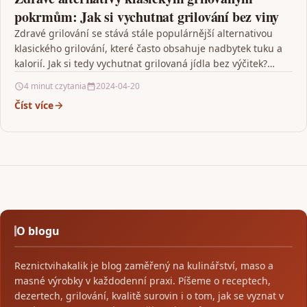
pokrmům: Jak si vychutnat grilování bez viny
Zdravé grilování se stává stále populárnější alternativou
klasického grilování, které často obsahuje nadbytek tuku a
kalorií. Jak si tedy vychutnat grilovaná jídla bez výčitek?…
4 minut czytania
2024-04-20
Číst více
O blogu
Reznictvihakalik je blog zaměřený na kulinářství, maso a
masné výrobky v každodenní praxi. Píšeme o receptech,
dezertech, grilování, kvalitě surovin i o tom, jak se vyznat v