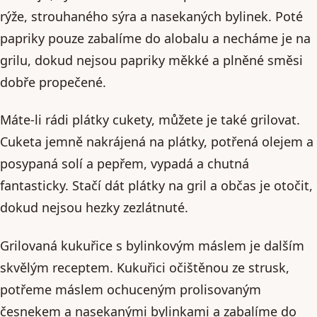
rýže, strouhaného sýra a nasekaných bylinek. Poté
papriky pouze zabalíme do alobalu a necháme je na
grilu, dokud nejsou papriky měkké a plněné směsi
dobře propečené.
Máte-li rádi plátky cukety, můžete je také grilovat.
Cuketa jemně nakrájená na plátky, potřená olejem a
posypaná solí a pepřem, vypadá a chutná
fantasticky. Stačí dát plátky na gril a občas je otočit,
dokud nejsou hezky zezlátnuté.
Grilovaná kukuřice s bylinkovým máslem je dalším
skvělým receptem. Kukuřici očištěnou ze strusk,
potřeme máslem ochuceným prolisovaným
česnekem a nasekanými bylinkami a zabalíme do