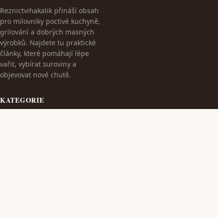
Reznictvihakalik přináší obsah
pro milovníky poctivé kuchyně,
grilování a dobrých masných
výrobků. Najdete tu praktické
články, které pomáhají lépe
vařit, vybírat suroviny a
objevovat nové chutě.
KATEGORIE
Cestování
Dieta S Masem
TÉMATA
Kulinarika
Kvalitní Wýrobky Z Masa