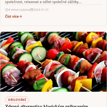
společnost, relaxovat a sdílet společné zážitky.…
4 minut czytania
2024-01-31
Číst více
GRILOVÁNÍ
Zdravé alternativy klasickým grilovaným