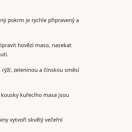
dný pokrm je rychle připravený a
řipravit hovězí maso, nasekat
uti.
 rýží, zeleninou a čínskou směsí
 s kousky kuřecího masa jsou
ny vytvoří skvělý večeřní