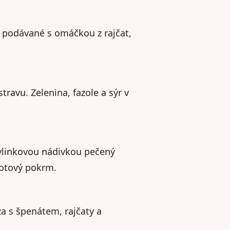
y podávané s omáčkou z rajčat,
travu. Zelenina, fazole a sýr v
bylinkovou nádivkou pečený
hotový pokrm.
za s špenátem, rajčaty a