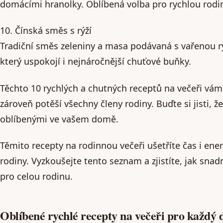
domácími hranolky. Oblíbená volba pro rychlou rodi
10. Čínská směs s rýží
Tradiční směs zeleniny a masa podávaná s vařenou rý
který uspokojí i nejnáročnější chuťové buňky.
Těchto 10 rychlých a chutných receptů na večeři vám u
zároveň potěší všechny členy rodiny. Buďte si jisti, ž
oblíbenými ve vašem domě.
Těmito recepty na rodinnou večeři ušetříte čas i ener
rodiny. Vyzkoušejte tento seznam a zjistíte, jak sn
pro celou rodinu.
Oblíbené rychlé recepty na večeři pro každý 