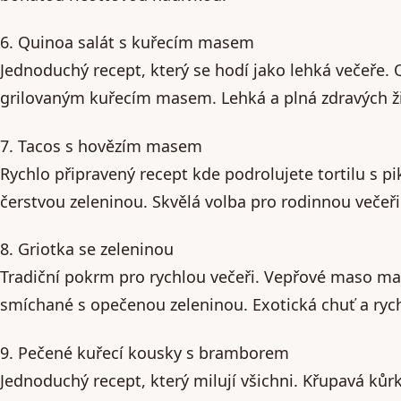
6. Quinoa salát s kuřecím masem
Jednoduchý recept, který se hodí jako lehká večeře.
grilovaným kuřecím masem. Lehká a plná zdravých ži
7. Tacos s hovězím masem
Rychlo připravený recept kde podrolujete tortilu s
čerstvou zeleninou. Skvělá volba pro rodinnou večeři
8. Griotka se zeleninou
Tradiční pokrm pro rychlou večeři. Vepřové maso mar
smíchané s opečenou zeleninou. Exotická chuť a rych
9. Pečené kuřecí kousky s bramborem
Jednoduchý recept, který milují všichni. Křupavá ků