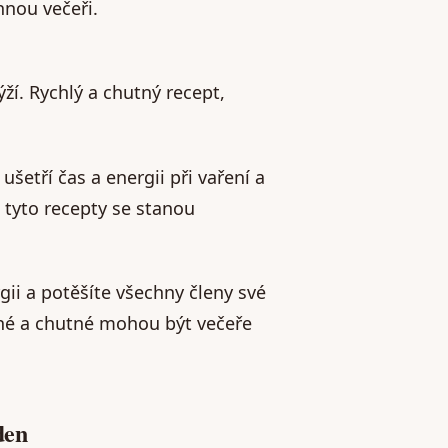
nnou večeři.
ží. Rychlý a chutný recept,
šetří čas a energii při vaření a
e tyto recepty se stanou
gii a potěšíte všechny členy své
adné a chutné mohou být večeře
den