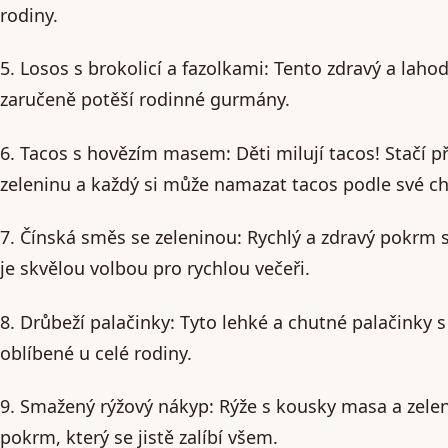
rodiny.
5. Losos s brokolicí a fazolkami: Tento zdravý a laho
zaručeně potěší rodinné gurmány.
6. Tacos s hovězím masem: Děti milují tacos! Stačí p
zeleninu a každý si může namazat tacos podle své ch
7. Čínská směs se zeleninou: Rychlý a zdravý pokrm s
je skvělou volbou pro rychlou večeři.
8. Drůbeží palačinky: Tyto lehké a chutné palačinky
oblíbené u celé rodiny.
9. Smažený rýžový nákyp: Rýže s kousky masa a zeleni
pokrm, který se jistě zalíbí všem.