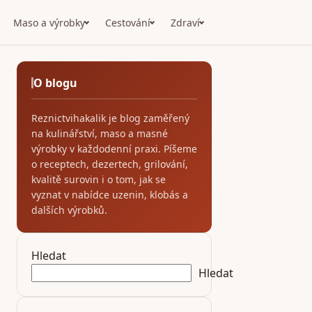
Maso a výrobky
Cestování
Zdraví
O blogu
Reznictvihakalik je blog zaměřený
na kulinářství, maso a masné
výrobky v každodenní praxi. Píšeme
o receptech, dezertech, grilování,
kvalitě surovin i o tom, jak se
vyznat v nabídce uzenin, klobás a
dalších výrobků.
Hledat
Hledat