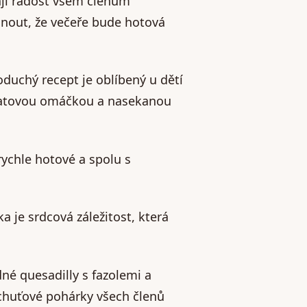
lají radost všem členům
nout, že večeře bude hotová
noduchý recept je oblíbený u dětí
rajčatovou omáčkou a nasekanou
rychle hotové a spolu s
a je srdcová záležitost, která
né quesadilly s fazolemi a
chuťové pohárky všech členů