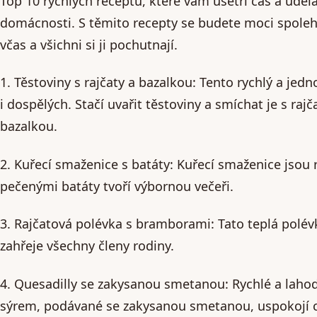
Top 10 rychlých receptů, které vám ušetří čas a udě
domácnosti. S těmito recepty se budete moci spoleh
včas a všichni si ji pochutnají.
1. Těstoviny s rajčaty a bazalkou: Tento rychlý a jed
i dospělých. Stačí uvařit těstoviny a smíchat je s 
bazalkou.
2. Kuřecí smaženice s batáty: Kuřecí smaženice jsou 
pečenými batáty tvoří výbornou večeři.
3. Rajčatová polévka s bramborami: Tato teplá polévk
zahřeje všechny členy rodiny.
4. Quesadilly se zakysanou smetanou: Rychlé a lahod
sýrem, podávané se zakysanou smetanou, uspokojí 