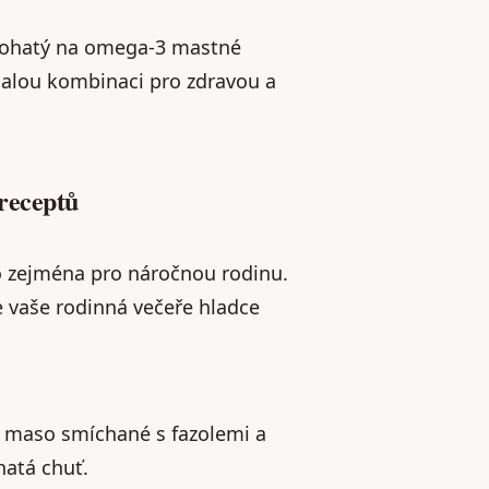
 bohatý na omega-3 mastné
nalou kombinaci pro zdravou a
receptů
 zejména pro náročnou rodinu.
e vaše rodinná večeře hladce
cí maso smíchané s fazolemi a
hatá chuť.