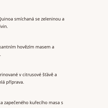
 Quinoa smíchaná se zeleninou a
vin.
 pikantním hovězím masem a
.
inované v citrusové šťávě a
lá příprava.
rka zapečeného kuřecího masa s