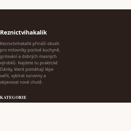
Reznictvihakalik
Reznictvihakalik přináší obsah
pro milovníky poctivé kuchyně,
grilování a dobrých masných
výrobků. Najdete tu praktické
články, které pomáhají lépe
vařit, vybírat suroviny a
objevovat nové chutě.
KATEGORIE
Cestování
Dieta S Masem