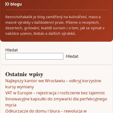
O blogu
Reznictvihakalik je blog zaměřený na kulinářství, maso a
masné výrobky v každodenní praxi. Píšeme o receptech,
dezertech, grilování, kvalitě surovin i o tom, jak se vyznat v
nabídce uzenin, klobás a dalších výrobků.
Hledat
Hledat
Ostatnie wpisy
Najlepszy kantor we Wrocławiu – odkryj korzystne
kursy wymiany
VAT w Europie – rejestracja i rozliczenie bez tajemnic
Innowacyjne kapsułki do zmywarki dla perfekcyjnego
mycia
Odkurzacze do domu i biura – rewolucja w