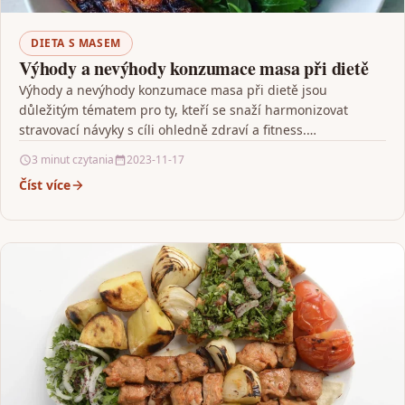
DIETA S MASEM
Výhody a nevýhody konzumace masa při dietě
Výhody a nevýhody konzumace masa při dietě jsou
důležitým tématem pro ty, kteří se snaží harmonizovat
stravovací návyky s cíli ohledně zdraví a fitness.…
3 minut czytania
2023-11-17
Číst více