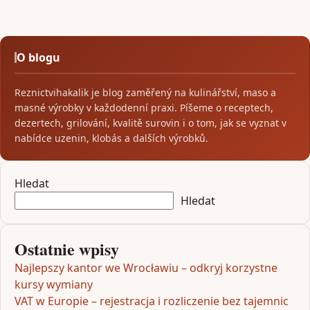
O blogu
Reznictvihakalik je blog zaměřený na kulinářství, maso a
masné výrobky v každodenní praxi. Píšeme o receptech,
dezertech, grilování, kvalitě surovin i o tom, jak se vyznat v
nabídce uzenin, klobás a dalších výrobků.
Hledat
Hledat
Ostatnie wpisy
Najlepszy kantor we Wrocławiu – odkryj korzystne
kursy wymiany
VAT w Europie – rejestracja i rozliczenie bez tajemnic