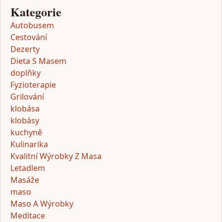
Kategorie
Autobusem
Cestování
Dezerty
Dieta S Masem
doplňky
Fyzioterapie
Grilování
klobása
klobásy
kuchyně
Kulinarika
Kvalitní Wýrobky Z Masa
Letadlem
Masáže
maso
Maso A Wýrobky
Meditace