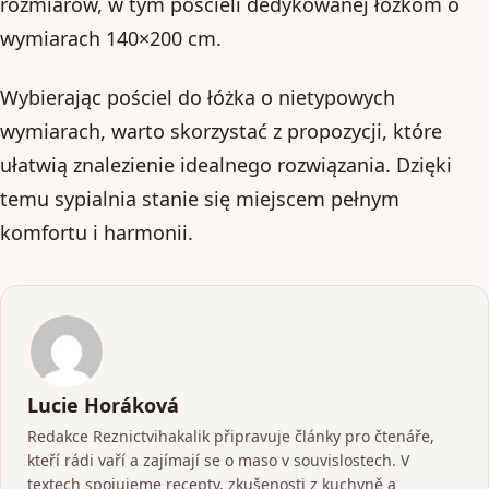
rozmiarów, w tym pościeli dedykowanej łóżkom o
wymiarach 140×200 cm.
Wybierając pościel do łóżka o nietypowych
wymiarach, warto skorzystać z propozycji, które
ułatwią znalezienie idealnego rozwiązania. Dzięki
temu sypialnia stanie się miejscem pełnym
komfortu i harmonii.
Lucie Horáková
Redakce Reznictvihakalik připravuje články pro čtenáře,
kteří rádi vaří a zajímají se o maso v souvislostech. V
textech spojujeme recepty, zkušenosti z kuchyně a