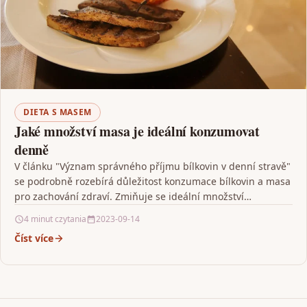
DIETA S MASEM
Jaké množství masa je ideální konzumovat
denně
V článku "Význam správného příjmu bílkovin v denní stravě"
se podrobně rozebírá důležitost konzumace bílkovin a masa
pro zachování zdraví. Zmiňuje se ideální množství…
4 minut czytania
2023-09-14
Číst více