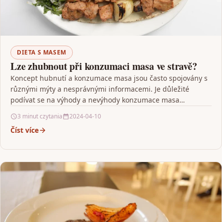
DIETA S MASEM
Lze zhubnout při konzumaci masa ve stravě?
Koncept hubnutí a konzumace masa jsou často spojovány s
různými mýty a nesprávnými informacemi. Je důležité
podívat se na výhody a nevýhody konzumace masa…
3 minut czytania
2024-04-10
Číst více