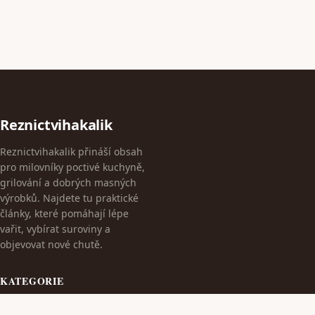
Reznictvihakalik
Reznictvihakalik přináší obsah
pro milovníky poctivé kuchyně,
grilování a dobrých masných
výrobků. Najdete tu praktické
články, které pomáhají lépe
vařit, vybírat suroviny a
objevovat nové chutě.
KATEGORIE
Cestování