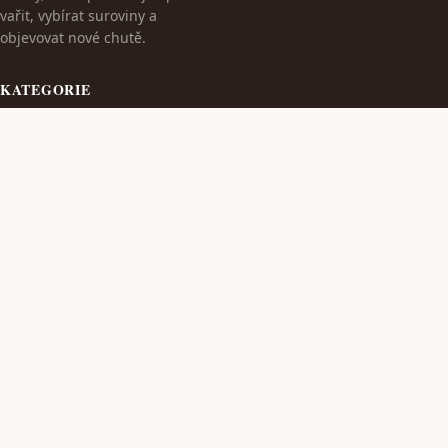
vařit, vybírat suroviny a
objevovat nové chutě.
KATEGORIE
Cestování
Dieta S Masem
TÉMATA
Kulinarika
Kvalitní Wýrobky Z Masa
VÍCE
Maso A Wýrobky
Zdraví A Wellness