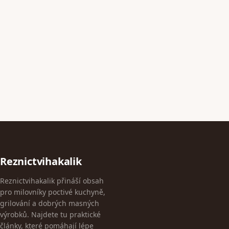
Reznictvihakalik
Reznictvihakalik přináší obsah
pro milovníky poctivé kuchyně,
grilování a dobrých masných
výrobků. Najdete tu praktické
články, které pomáhají lépe