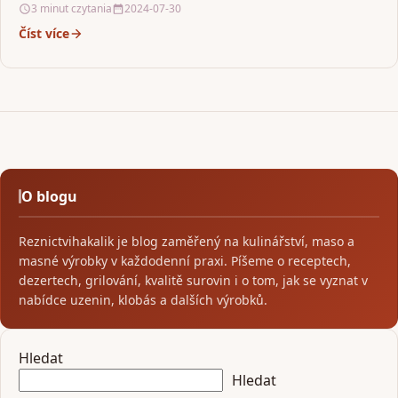
3 minut czytania
2024-07-30
Číst více
O blogu
Reznictvihakalik je blog zaměřený na kulinářství, maso a
masné výrobky v každodenní praxi. Píšeme o receptech,
dezertech, grilování, kvalitě surovin i o tom, jak se vyznat v
nabídce uzenin, klobás a dalších výrobků.
Hledat
Hledat