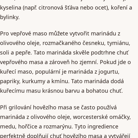
kyselina (např. citronová šťáva nebo ocet), koření a
bylinky.
Pro vepřové maso můžete vytvořit marinádu z
olivového oleje, rozmačkaného česneku, tymiánu,
soli a pepře. Tato marináda skvěle podtrhne chuť
vepřového masa a zároveň ho zjemní. Pokud jde o
kuřecí maso, populární je marináda z jogurtu,
papriky, kurkumy a kmínu. Tato marináda dodá
kuřecímu masu krásnou barvu a bohatou chuť.
Při grilování hovězího masa se často používá
marináda z olivového oleje, worcesterské omáčky,
medu, hořčice a rozmarýnu. Tyto ingredience
perfektně doplňují chuť hovězího masa a vytvářejí