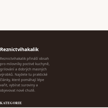
Reznictvihakalik
Reznictvihakalik přináší obsah
pro milovníky poctivé kuchyně,
grilování a dobrých masných
výrobků. Najdete tu praktické
články, které pomáhají lépe
vařit, vybírat suroviny a
objevovat nové chutě.
KATEGORIE