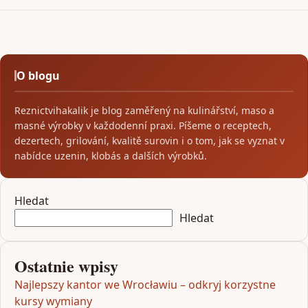
O blogu
Reznictvihakalik je blog zaměřený na kulinářství, maso a
masné výrobky v každodenní praxi. Píšeme o receptech,
dezertech, grilování, kvalitě surovin i o tom, jak se vyznat v
nabídce uzenin, klobás a dalších výrobků.
Hledat
Hledat
Ostatnie wpisy
Najlepszy kantor we Wrocławiu – odkryj korzystne
kursy wymiany