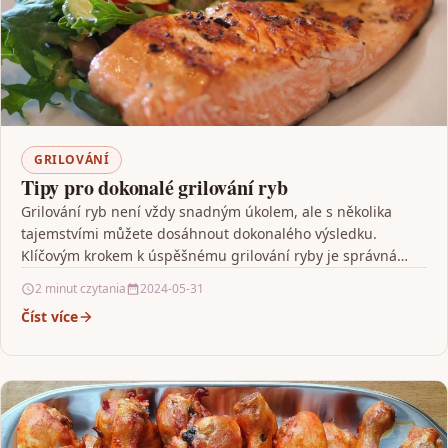
GRILOVÁNÍ
Tipy pro dokonalé grilování ryb
Grilování ryb není vždy snadným úkolem, ale s několika
tajemstvími můžete dosáhnout dokonalého výsledku.
Klíčovým krokem k úspěšnému grilování ryby je správná
příprava, která…
2 minut czytania
2024-05-31
Číst více