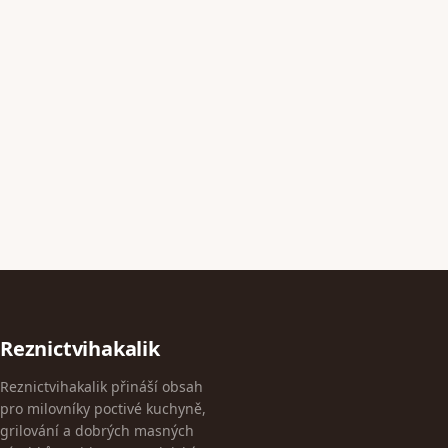
Reznictvihakalik
Reznictvihakalik přináší obsah
pro milovníky poctivé kuchyně,
grilování a dobrých masných