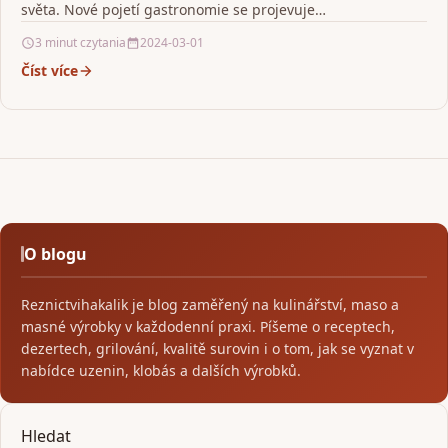
světa. Nové pojetí gastronomie se projevuje…
3 minut czytania
2024-03-01
Číst více
O blogu
Reznictvihakalik je blog zaměřený na kulinářství, maso a
masné výrobky v každodenní praxi. Píšeme o receptech,
dezertech, grilování, kvalitě surovin i o tom, jak se vyznat v
nabídce uzenin, klobás a dalších výrobků.
Hledat