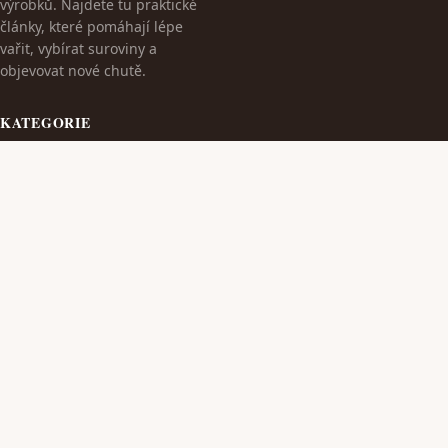
výrobků. Najdete tu praktické
články, které pomáhají lépe
vařit, vybírat suroviny a
objevovat nové chutě.
KATEGORIE
Cestování
Dieta S Masem
TÉMATA
Kulinarika
Kvalitní Wýrobky Z Masa
VÍCE
Maso A Wýrobky
Zdraví A Wellness