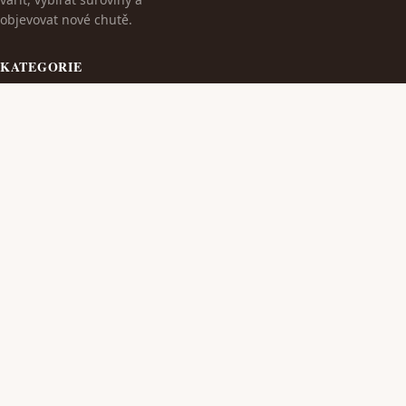
objevovat nové chutě.
KATEGORIE
Cestování
Dieta S Masem
TÉMATA
Kulinarika
Kvalitní Wýrobky Z Masa
VÍCE
Maso A Wýrobky
Zdraví A Wellness