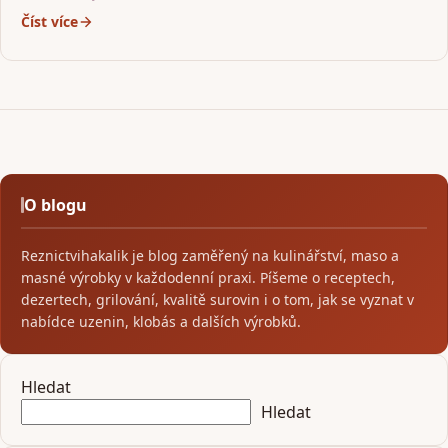
Číst více
O blogu
Reznictvihakalik je blog zaměřený na kulinářství, maso a
masné výrobky v každodenní praxi. Píšeme o receptech,
dezertech, grilování, kvalitě surovin i o tom, jak se vyznat v
nabídce uzenin, klobás a dalších výrobků.
Hledat
Hledat