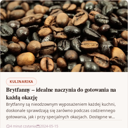
KULINARIKA
Brytfanny – idealne naczynia do gotowania na
każdą okazję
Brytfanny są nieodzownym wyposażeniem każdej kuchni,
doskonale sprawdzają się zarówno podczas codziennego
gotowania, jak i przy specjalnych okazjach. Dostępne w
różnych rozmiarach i materiałach,…
4 minut czytania
2024-05-15