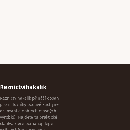
Reznictvihakalik
Reznictvihakalik přináší obsah
pro milovníky poctivé kuchyně,
grilování a dobrých masných
výrobků. Najdete tu praktické
články, které pomáhají lépe
vařit, vybírat suroviny a